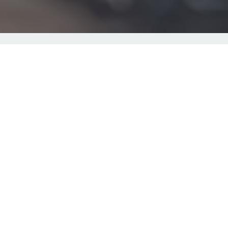
©
2026
DMATC
GmbH