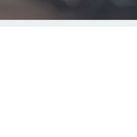
©
2026
DMATC
GmbH